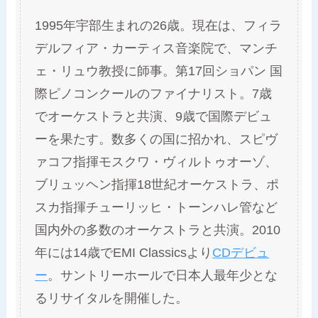
1995年宇部生まれの26歳。現在は、フィラ
デルフィア・カーティス音楽院で、マンチ
ェ・リュウ教授に師事。第17回ショパン 国
際ピノコンクールのファイナリスト。7歳
でオーケストラと共演、9歳で国際デビュ
ーを果たす。数多くの国に招かれ、スピヴ
ァコフ指揮モスクワ・ヴィルトゥオーゾ、
ブリュッヘン指揮18世紀オーケストラ、ポ
スカ指揮チューリッヒ・トーンハレ管など
国内外の多数のオーケストラと共演。2010
年には14歳でEMI Classicsより
CDデビュ
ー
。サントリーホールで日本人最年少とな
るリサイタルを開催した。