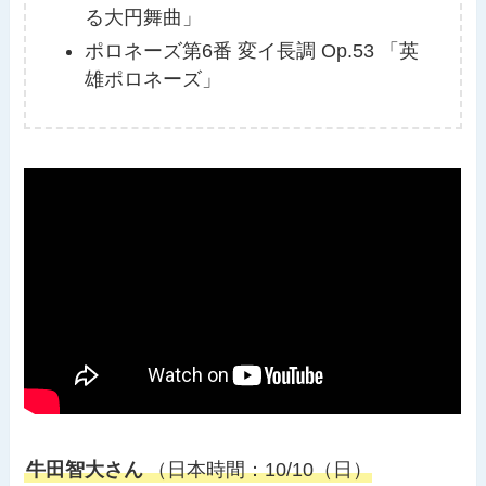
る大円舞曲」
ポロネーズ第6番 変イ長調 Op.53 「英
雄ポロネーズ」
牛田智大さん
（日本時間：10/10（日）