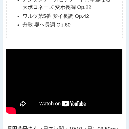
大ポロネーズ 変ホ長調 Op.22
ワルツ第5番 変イ長調 Op.42
舟歌 嬰ヘ長調 Op.60
反田恭平さん
（日本時間：10/10（日）03:50〜）